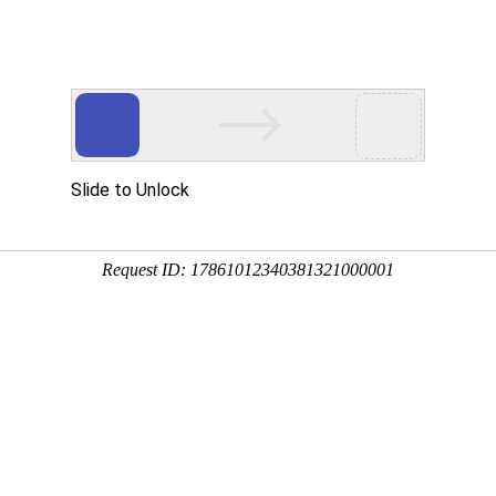
网站首页
公司介绍
股东平台
主要业务
企业党建
九江长运 ：开展车辆动态监控员岗
来源：
佚名
发布时间：
2026-6-18 